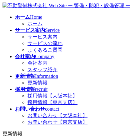
コ
ナ
ン
ビ
ホーム
Home
テ
ゲ
ホーム
ン
ー
サービス案内
Service
ツ
シ
サービス案内
へ
ョ
サービスの流れ
ス
ン
よくあるご質問
キ
に
会社案内
Company
ッ
移
会社案内
プ
動
スタッフ紹介
更新情報
Information
更新情報
採用情報
recruit
採用情報【大阪本社】
採用情報【東京支店】
お問い合わせ
contact
お問い合わせ【大阪本社】
お問い合わせ【東京支店】
更新情報